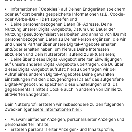
Ruf. Nur weiß das draußen niemand.
Alle zwei Wochen schreibe ich einen Gedanken
darüber, wie sich das ändern lässt. Ein Thema, kein
Sammelbrief.
→
teddy.click/newsletter
Wie sichtbar ist dein Unternehmen wirklich?
Der Potenzial-Check dauert vier Minuten. Danach
hast du einen Report mit einer Zahl und fünf
Bereichen — und siehst, wo bei euch draußen nichts
ankommt. Kein Verkaufsgespräch.
→
teddy.click/podsignal
Wenn du lieber direkt redest: fünfzehn Minuten, kein
Pitch.
teddy.click/termin
Daniel Friesenecker baut Unternehmern ihr
eigenes Medium. Podcast, Video, Strategie. Studio: