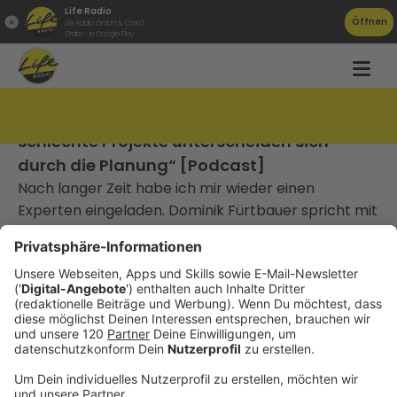
Life Radio
Öffnen
Life Radio GmbH & Co.KG
Gratis - in Google Play
TAT105 Dominik Fürtbauer: „Gute und
schlechte Projekte unterscheiden sich
durch die Planung“ [Podcast]
Nach langer Zeit habe ich mir wieder einen
Experten eingeladen. Dominik Fürtbauer spricht mit
mir über die einzelnen Aspekte der Nutzung von
Social Media für die eigene Marke.
________________________________
Gute Arbeit, die niemand kennt, gewinnt keinen
Markt.
Die meisten Unternehmen, mit denen ich arbeite,
haben kein Qualitätsproblem. Sie sind besser als ihr