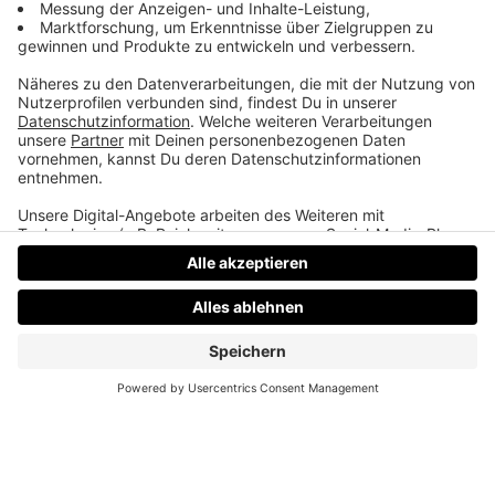
TeddyLab, Linz.
LinkedIn:
linkedin.com/in/friesenecker
Folge abonnieren:
Apple
·
Spotify
·
YouTube
·
alle
Plattformen und RSS
Datenschutz
Impressum
AGBs
Jobs
Kontakt
Werben