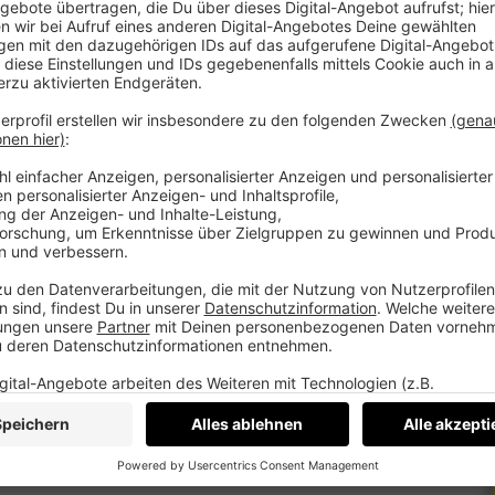
 haben kein Qualitätsproblem. Sie sind besser
rüber, wie sich das ändern lässt. Ein Thema,
 hast du einen Report mit einer Zahl und fünf
chts ankommt. Kein Verkaufsgespräch.
ein Pitch.
teddy.click/termin
nes Medium. Podcast, Video, Strategie. Studio:
e Plattformen und RSS