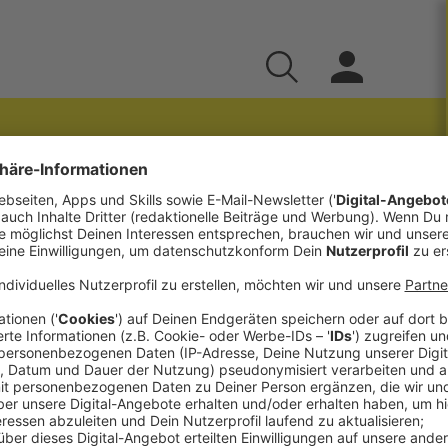
Marketing – ein paar
cast]
men Social Media Marketing und Unimarkt Online
eniger Zeit für brave Podcast-Recherche habe,
ativen Social Media Marketing in meinem Umfeld
____________________
nen Markt.