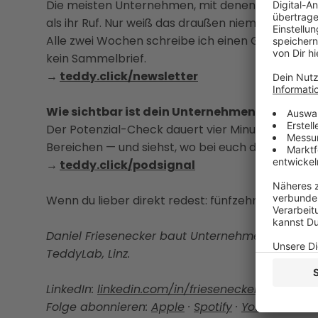
Die meisten Unternehmen, mit denen ich arbeite,
als ihr Ruf. Nur weiß das draußen niemand.
Alle zwei Wochen schreibe ich einen Gedanken da
kein Sammelbrief.
→
teddy.click/newsletter
Wie sichtbar ist dein Unternehmen wirklich?
Der Potenzial-Check dauert vier Minuten. Danach
Bereichen — und siehst, wo bei euch draußen ni
→
teddy.click/podsignal
Wenn du lieber direkt redest: fünfzehn Minuten, k
Daniel Friesenecker baut Unternehmern ihr eige
TeddyLab, Linz.
LinkedIn:
linkedin.com/in/friesenecker
Folge abonnieren:
Apple
·
Spotify
·
YouTube
·
all