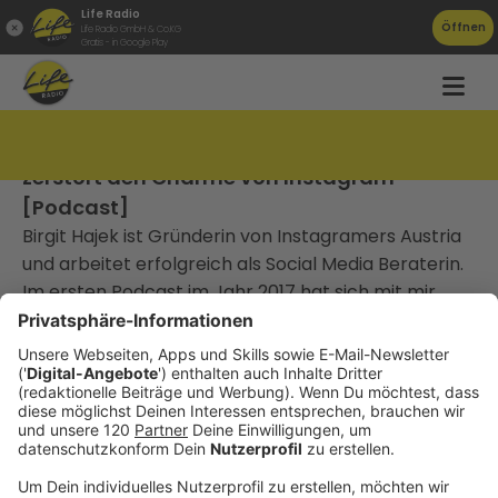
Life Radio
Öffnen
Life Radio GmbH & Co.KG
Gratis - in Google Play
TAT132 Birgit Hajek: „Automatisierung
zerstört den Charme von Instagram“
[Podcast]
Birgit Hajek ist Gründerin von Instagramers Austria
und arbeitet erfolgreich als Social Media Beraterin.
Im ersten Podcast im Jahr 2017 hat sich mit mir
über die Konkurrenz zwischen Snapchat und
Instagram, Automatisierung und Best Practice
gesprochen.
________________________________
Gute Arbeit, die niemand kennt, gewinnt keinen
Markt.