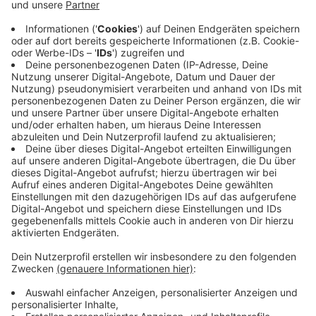
Die meisten Unternehmen, mit denen ich arbeite,
haben kein Qualitätsproblem. Sie sind besser als ihr
Ruf. Nur weiß das draußen niemand.
Alle zwei Wochen schreibe ich einen Gedanken
darüber, wie sich das ändern lässt. Ein Thema, kein
Sammelbrief.
→
teddy.click/newsletter
Wie sichtbar ist dein Unternehmen wirklich?
Der Potenzial-Check dauert vier Minuten. Danach
hast du einen Report mit einer Zahl und fünf
Bereichen — und siehst, wo bei euch draußen nichts
ankommt. Kein Verkaufsgespräch.
→
teddy.click/podsignal
Wenn du lieber direkt redest: fünfzehn Minuten, kein
Pitch.
teddy.click/termin