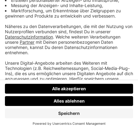
Daniel Friesenecker baut Unternehmern ihr
eigenes Medium. Podcast, Video, Strategie. Studio:
TeddyLab, Linz.
LinkedIn:
linkedin.com/in/friesenecker
Folge abonnieren:
Apple
·
Spotify
·
YouTube
·
alle
Plattformen und RSS
Datenschutz
Impressum
AGBs
Jobs
Kontakt
Werben