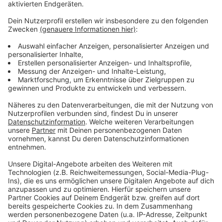
eine 5-Sterne-Bewertung da – und teile ihn mit
Menschen, die sich echte, ehrliche Gespräche
wünschen.
________________________________
Gute Arbeit, die niemand kennt, gewinnt keinen
Markt.
Die meisten Unternehmen, mit denen ich arbeite,
haben kein Qualitätsproblem. Sie sind besser als ihr
Ruf. Nur weiß das draußen niemand.
Alle zwei Wochen schreibe ich einen Gedanken
darüber, wie sich das ändern lässt. Ein Thema, kein
Sammelbrief.
→
teddy.click/newsletter
Wie sichtbar ist dein Unternehmen wirklich?
Der Potenzial-Check dauert vier Minuten. Danach