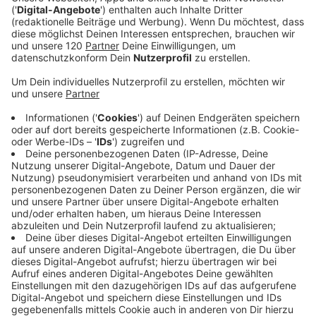
allein nicht mehr reicht, ✅ wie ein ehrliches
Feedback auf einem Barcamp mein Mindset
verändert hat, ✅ warum ich mit einer Lüge
aufgewachsen bin – und was das mit Authentizität
im Business zu tun hat, ✅ und warum ich keine Lust
mehr auf inszeniertes Marketing-Gelaber habe. 🔜
In den nächsten Episoden erwarten dich Gäste mit
echten Geschichten: 📌 Philipp Madertaner –
Unternehmer & Podcaster über Erfolg und Krisen 📌
Leslie Jäger – Resilienz-Coach über das Aufstehen
nach Niederlagen 📌 Anna Werr – Branding-
Expertin mit bewegter Familienunternehmens-
Geschichte 📌 Markus Haberfelder –
Unternehmercoach über emotionale
Herausforderungen 🎧 Hör rein – es wird ehrlich,
persönlich und garantiert ohne Bullshit. 👉 Lust auf
mehr ehrliche Einblicke? 🔗 Folge mir auf LinkedIn
und Instagram. ⭐ Gefällt dir der Podcast? Dann lass