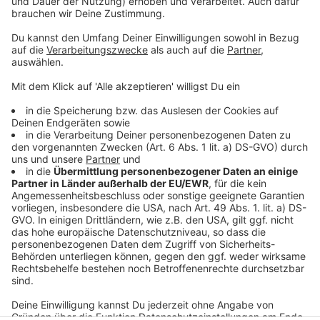
hast du einen Report mit einer Zahl und fünf
Bereichen — und siehst, wo bei euch draußen nichts
ankommt. Kein Verkaufsgespräch.
→
teddy.click/podsignal
Wenn du lieber direkt redest: fünfzehn Minuten, kein
Pitch.
teddy.click/termin
Daniel Friesenecker baut Unternehmern ihr
eigenes Medium. Podcast, Video, Strategie. Studio:
TeddyLab, Linz.
LinkedIn:
linkedin.com/in/friesenecker
Folge abonnieren:
Apple
·
Spotify
·
YouTube
·
alle
Plattformen und RSS
Datenschutz
Impressum
AGBs
Jobs
Kontakt
Werben