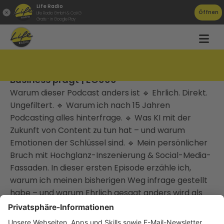
Life Radio
Öffnen
Life Radio GmbH & Co.KG
Gratis - in Google Play
Wie die Lüge meiner Kindheit heute mein
Business prägt | EG000
Warum dieser Podcast anders ist 🔹 Ehrlich. Direkt.
Ungefiltert. 🔹 Warum ich nach 15 Jahren
Podcasting alles hinterfrage. 🔹 Was KI mit der
Zukunft von Content zu tun hat – und warum
Emotionen der Schlüssel sind. 🔹 Mein persönlicher
Bruch mit Hochglanz-Inszenierung & Social-Media-
Fassaden. In dieser ersten Episode erzähle ich,
warum ich meinen bisherigen Weg infrage gestellt
habe – und warum Ehrlich gesagt anders wird als
alles, was du bisher von mir gehört hast. Ich
spreche darüber, ✅ warum Experten-Content