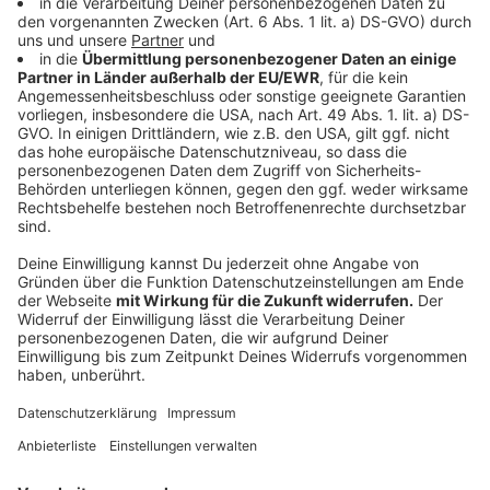
zu entdecken, weil eben dann entsprechende
Platzierungen natürlich daherkommen können.
Vielen Dank, wenn du dir kurz Zeit dafür nimmst,
freut mich natürlich sehr.
Die nähere Informationen auf Dot com.
[15:18]
Oder auf Facebook dot com.
Music.
[15:29]
________________________________
Gute Arbeit, die niemand kennt, gewinnt keinen
Markt.
Die meisten Unternehmen, mit denen ich arbeite,
haben kein Qualitätsproblem. Sie sind besser als ihr
Ruf. Nur weiß das draußen niemand.
Alle zwei Wochen schreibe ich einen Gedanken
darüber, wie sich das ändern lässt. Ein Thema, kein
Sammelbrief.