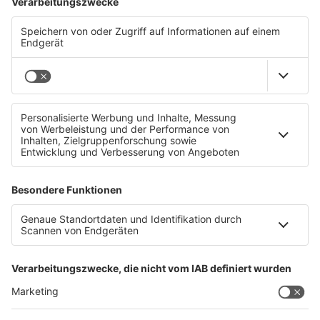
→
teddy.click/newsletter
Wie sichtbar ist dein Unternehmen wirklich?
Der Potenzial-Check dauert vier Minuten. Danach
hast du einen Report mit einer Zahl und fünf
Bereichen — und siehst, wo bei euch draußen nichts
ankommt. Kein Verkaufsgespräch.
→
teddy.click/podsignal
Wenn du lieber direkt redest: fünfzehn Minuten, kein
Pitch.
teddy.click/termin
Daniel Friesenecker baut Unternehmern ihr
eigenes Medium. Podcast, Video, Strategie. Studio:
TeddyLab, Linz.
LinkedIn:
linkedin.com/in/friesenecker
Folge abonnieren:
Apple
·
Spotify
·
YouTube
·
alle