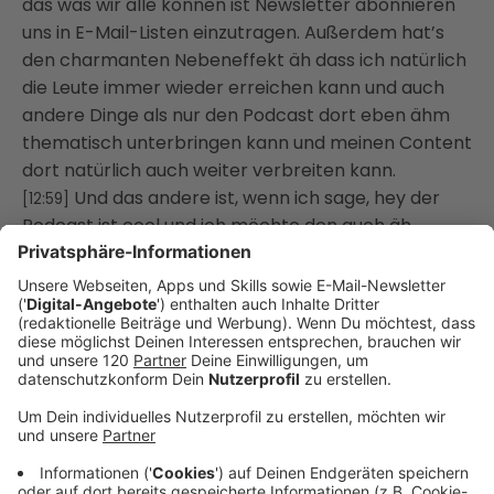
das was wir alle können ist Newsletter abonnieren
uns in E-Mail-Listen einzutragen. Außerdem hat’s
den charmanten Nebeneffekt äh dass ich natürlich
die Leute immer wieder erreichen kann und auch
andere Dinge als nur den Podcast dort eben ähm
thematisch unterbringen kann und meinen Content
dort natürlich auch weiter verbreiten kann.
Und das andere ist, wenn ich sage, hey der
[12:59]
Podcast ist cool und ich möchte den auch äh
weiterempfehlen, weil ich halte das für lässig, was
da drinnen passiert. Dann sind’s natürlich die ähm
und da kommt dann zum Beispiel dann Episoden-
Cover wieder ins Spiel, weil was wird denn weiter
verteilt?
Wahrscheinlich, dass Audiogramm wenn du sowas
hast, wo das Episoden-Cover drinnen ist
oder natürlich das Social Media Posting. Das heißt,
du siehst, wir drehen uns im Kreis, wir kommen