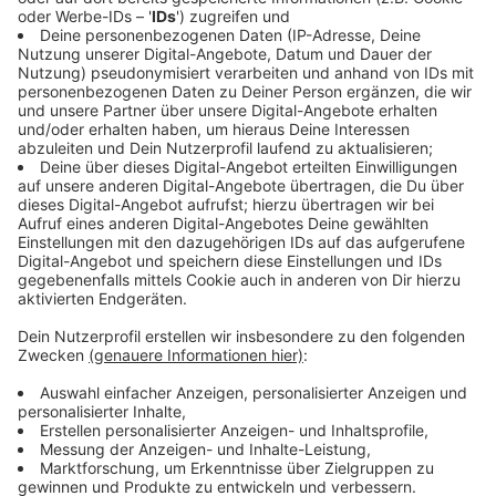
wieder genau bei den Dingen raus, wo wir eigentlich
gestartet haben.
Die eben dann dafür sorgen, dass du aus einer
Community raus wieder neue Leute erreicht und
das Ding irgendwie ins Wachsen kommt.
Heißt äh in der ganz klassischen Darstellung ist
tatsächlich äh ja,
auf der erst bei den warmen und bei den heißen
Kontakten,
Audio ein Thema und alles andere drum herum,
zumindest meiner Meinung nach, äh spielt sich dann
eher in Text, Grafik und wenn du soweit kommst, äh
auch auf der Gefühlsebene deiner Community ab.
Das, meine Erklärung, warum ich glaube, dass
[14:08]
äh Podcasts
natürlich kein rein auditives Medium sind, äh würde
mich natürlich auch deine Meinung dazu
interessieren, wenn dir die Folge gefallen hat, freut’s