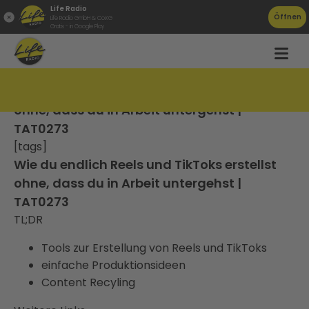
Life Radio
Öffnen
Life Radio GmbH & Co.KG
Gratis - in Google Play
Wie du endlich Reels und TikToks erstellst
ohne, dass du in Arbeit untergehst |
TAT0273
[tags]
Wie du endlich Reels und TikToks erstellst
ohne, dass du in Arbeit untergehst |
TAT0273
TL;DR
Tools zur Erstellung von Reels und TikToks
einfache Produktionsideen
Content Recyling