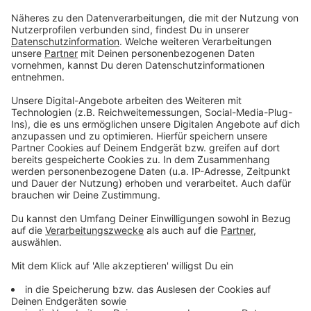
mich natürlich auch, wenn du das irgendwo
rückmeldest und mehr ein bisschen,
Lebenszeichen gibst, dass du diesen Podcast eben
hier konsumierst und dass er dich weiterbringt,
Freut mich, dass du da warst. Bis zum nächsten Mal.
Alles Liebe, dein Daniel Friesnecker.
So, wie schaut’s aus? Hat dir diese Folge gefallen?
Beziehungsweise bist du zufrieden damit, was hier
im Podcast in aller Regelmäßigkeit passiert?
Wenn ja, dann würd’s mich freuen, wenn du dir ganz
kurz Zeit nimmst auf Apple Podcasts oder auf
Spotify gehst und dort eine fünf Sterne Bewertung
hinterlässt.
Das ist letztendlich das, was mich einerseits
motiviert, äh immer weiter zu machen und auf der
anderen Seite,
gibst du damit anderen Leuten auch die Chance, äh
diesen Podcast,