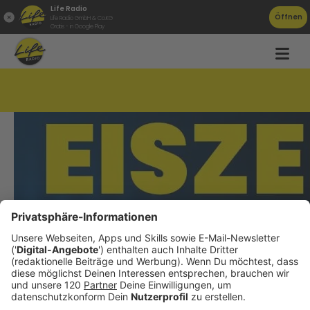
Life Radio
Öffnen
Life Radio GmbH & Co.KG
Gratis - in Google Play