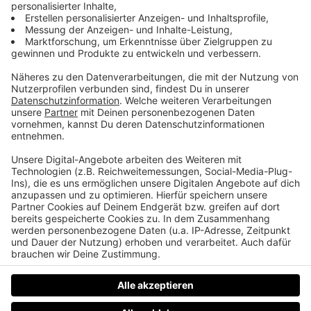
Jetzt zählts: Wir haben die Play-Off
Insidernews
Die schönste Zeit des Jahres ist da: Play-Off-Zeit
bei den Liwest Black Wings Linz. Wir reden mit
Philipp Lukas und Raphael Wolf über „peinliche“
Play-Off-Bärte, die letzten News aus dem
Verletztenlager, die Stärken des KAC und die ganz
besonderen Play-Off-Anspannung für Spieler und
Coaches.
Datenschutz
Impressum
AGBs
Jobs
Kontakt
Werben