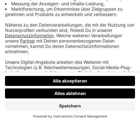
Ausgestorbene Tiere
In Australien soll der Tasmanische Tiger
wiederbelebt werden.
Datenschutz
Impressum
AGBs
Jobs
Kontakt
Werben