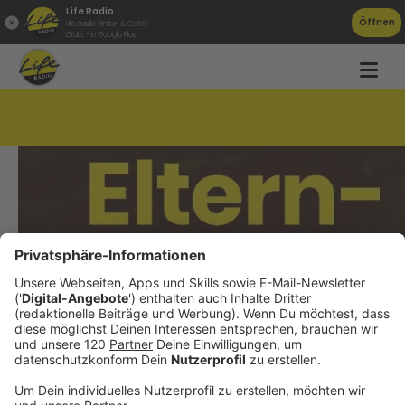
Life Radio
Öffnen
Life Radio GmbH & Co.KG
Gratis - in Google Play