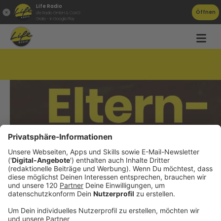
Life Radio
Öffnen
Life Radio GmbH & Co.KG
Gratis - in Google Play