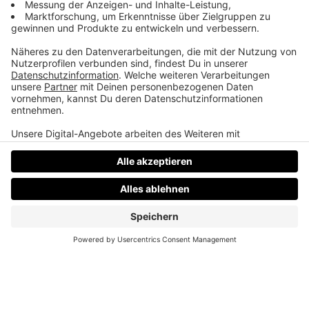
Der Wolf ist in OÖ
Martins Mama fühlt sich etwas unsicher.
Datenschutz
Impressum
AGBs
Jobs
Kontakt
Werben