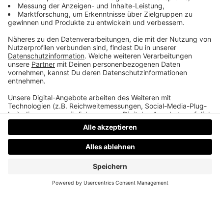
Gekühltes Klopapier
Martins Mama erklärt ihrem Buben, warum
gekühltes Klopapier so gut ist.
Datenschutz
Impressum
AGBs
Jobs
Kontakt
Werben