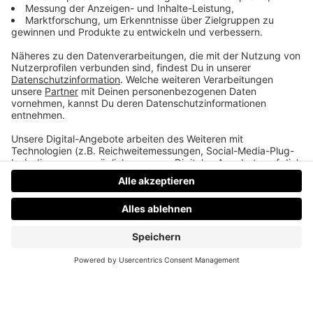
Kabellose Kopfhörer
Martins Mama hat so ihre Probleme mit den
Dingern.
Datenschutz
Impressum
AGBs
Jobs
Kontakt
Werben