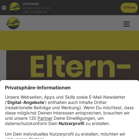
Life Radio
Öffnen
Life Radio GmbH & Co.KG
Gratis - in Google Play