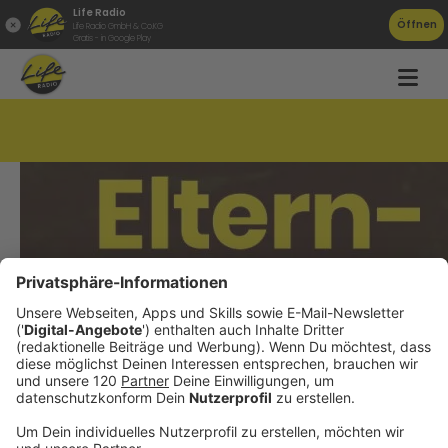
Life Radio
Öffnen
Life Radio GmbH & Co.KG
Gratis - in Google Play