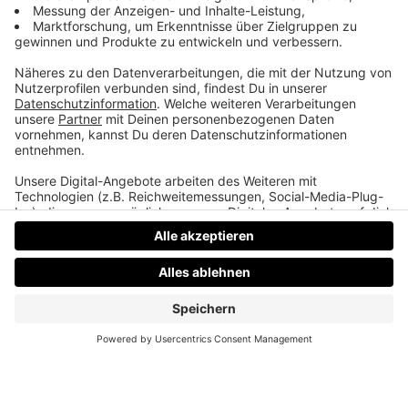
Weihnachtswünsche
Mama fürchtet Liefernepässe und möchte wissen,
was sich Martin zu Weihnachten wünscht.
Datenschutz
Impressum
AGBs
Jobs
Kontakt
Werben