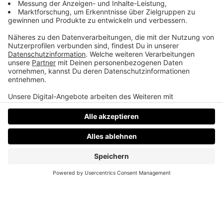
Den Strunk vom Brokkoli nie wegwerfen
Dominik und seine Strunk Hacks für Euch.
Datenschutz
Impressum
AGBs
Jobs
Kontakt
Werben