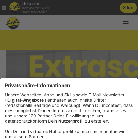
Life Radio
Öffnen
Life Radio GmbH & Co.KG
Gratis - in Google Play