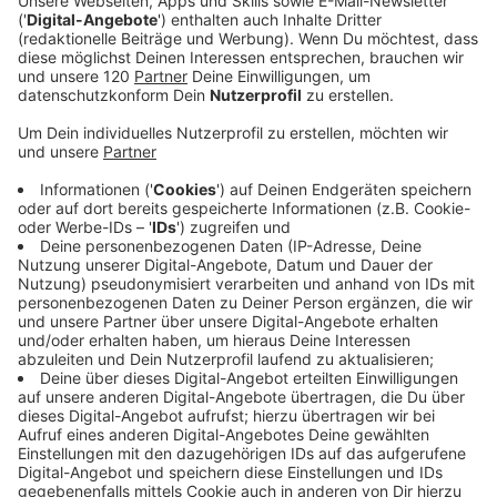
Viele Menschen verwechseln Sicherheit mit
Stillstand. Sie glauben, dass Nicht-Entscheiden sie
vor Fehlern schützt. In Wahrheit schützt es nur vor
Veränderung. Genau darüber sprechen wir in dieser
Episode. Über die Angst, falsch zu liegen. Über das
Bedürfnis nach absoluter Gewissheit. Und über den
inneren Konflikt zwischen Bauchgefühl und
Kopfkino.
Diese Folge beleuchtet, warum wir heute so
überfordert sind, wenn es darum geht,
Verantwortung für das eigene Leben zu
übernehmen. Warum äußere Meinungen oft lauter
sind als die eigene innere Stimme. Warum wir lieber
auf Bestätigung warten, statt eine klare Haltung
einzunehmen. Und warum viele Menschen
Entscheidungen erst dann treffen, wenn sie von
außen dazu gezwungen werden – durch Krisen,
Verluste oder Druck.