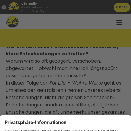
Life Radio
Öffnen
Life Radio GmbH & Co.KG
Gratis - in Google Play
Entscheidungen
Warum fällt es so vielen Menschen so schwer,
klare Entscheidungen zu treffen?
Warum wird so oft gezögert, verschoben,
abgewartet – obwohl man innerlich längst spürt,
dass etwas getan werden müsste?
In dieser Folge von
For Life – Wahre Werte
geht es
um eines der zentralsten Themen unseres Lebens:
Entscheidungen. Nicht die großen Schlagzeilen-
Entscheidungen, sondern jene stillen, alltäglichen
Entscheidungen, die oft unbemerkt unser gesamtes
Leben prägen. Entscheidungen, die wir treffen – und
vor allem jene, die wir nicht treffen.