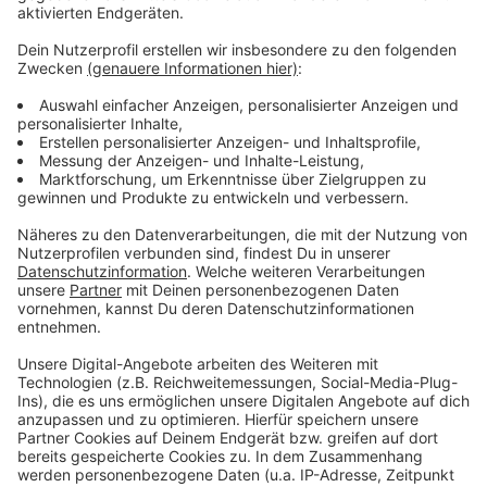
Ein besonderer Fokus liegt auf Entscheidungen rund
um Geld und Werte. Nicht im Sinne von Produkten
oder Empfehlungen, sondern auf der Frage, warum
finanzielle Entscheidungen emotional so stark
aufgeladen sind. Warum Angst oft stärker ist als
Vernunft. Warum Menschen lieber nichts tun, als
sich mit Unsicherheit auseinanderzusetzen. Und
warum Zeit dabei der unsichtbare Faktor ist, den
viele unterschätzen.
Diese Episode ist bewusst ruhig gehalten. Kein
Fachjargon. Keine Zahlenkeule. Keine schnellen
Lösungen. Stattdessen echte Gedanken, ehrliche
Beobachtungen und Beispiele aus dem Alltag.
Dinge, die jeder kennt, aber selten ausspricht.
Dinge, die vielleicht unbequem sind, aber notwendig.
Es geht auch um das Wort „Nein“. Um Grenzen. Um
Klarheit. Und darum, dass eine Entscheidung nicht
immer bedeutet, dass man alles richtig macht –