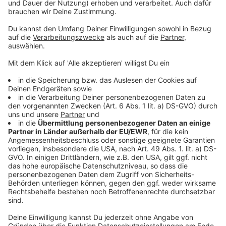
sondern dass man überhaupt beginnt,
Verantwortung zu übernehmen. Denn Perfektion ist
eine Illusion. Bewegung nicht.
Am Ende dieser Folge gibt es keine fertigen
Antworten. Dafür Fragen, die bleiben. Fragen, die
nachwirken. Fragen, die vielleicht genau dort
ansetzen, wo man selbst gerade zögert. Und
vielleicht ist genau das der erste Schritt.
Denn eines ist sicher:
Nicht jede Entscheidung führt sofort zum Erfolg.
Aber keine Entscheidung führt fast immer zum
Stillstand.
🎙
For Life – Wahre Werte
Ein Podcast über Geld, Werte und die
Entscheidungen dazwischen.
Datenschutz
Impressum
AGBs
Jobs
Kontakt
Werben