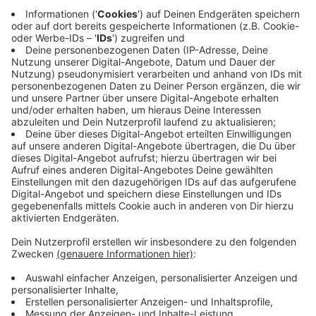
erkenne ich sie und vor allem: Was hilft?
Gast: Wolfram Hötzenecker - Dermatologe und
Allergologe, Leiter der Abteilung für
Dermatologie und Venerologie am Kepler
Universitätsklinikum Linz
Alle Episoden des „Gesund & glücklich“-Podcasts
sowie alles rund um Gesundheit in den
OÖNachrichten gibt’s auf
https://www.nachrichten.at/gesundheit
Partner: Diese Podcast-Folge wird präsentiert von
der
OÖ. Gesundheitsholding
.
Unser Geschenk für alle Pocast-Hörer:innen: 4
Wochen OÖNachrichten gratis testen unter
http://nachrichten.at/testen
Folgt uns in der Podcast-App des Vertrauens und
lasst uns gerne Sternchen oder Kommentare da!
Feedback, Ideen, Anregungen oder Interesse an
Werbepartnerschaften? Schreibt uns doch: