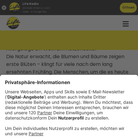
Life Radio
Öffnen
Life Radio GmbH & Co.KG
Gratis - in Google Play
#009 Pollenallergie, was nun?
Allergologe Dr. Wolfram Hötzenecker
Die Natur erwacht, die Blumen und Bäume zeigen
erste Blüten – klingt für viele nach dem lang
ersehnten Frühling. Die Menschen, um die es heute
geht, spüren allein bei diesen Worten schon das
Kitzeln in der Nase und das Jucken in den Augen. Es
geht in dieser Ausgabe um: Allergiker. Sie niesen,
husten, jucken sich jedes Jahr durch den Frühling
und manche durch das ganze Jahr. Pollen,
Hausstaub, Tierhaare, Wespen, Lebensmittel oder
andere Auslöser. Sie alle können uns richtig plagen.
Doch woher kommen Allergien überhaupt? Wie