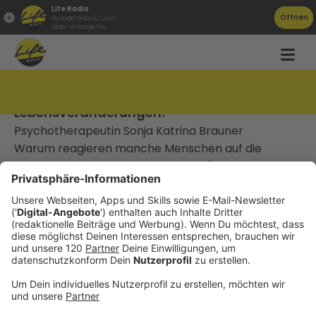
Life Radio
Öffnen
Life Radio GmbH & Co.KG
Gratis - in Google Play
#017 Wie meistere ich
Lebensveränderungen?
Psychotherapeutin Sonja Katrina Brauner
Warum reagieren manche Menschen auf die
gleiche Belastung so verschieden? "Menschen sind
einfach unterschiedlich widerstandsfähig", sagt
Brauner. Vieles, was man mitbekommt von seiner
Herkunft, Familie, Prägungen und Erlebnisse als Kind,
trägt zur eigenen Resilienz bei. "Das schöne ist aber,
unser Gehirn lernt nie aus", sagt Brauner. Daher
könne man auch später im Leben
widerstandsfähiger werden. "Und das kann man
üben."