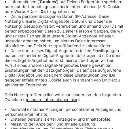
Zu Gast im Podcast:
Sonja Katrina Brauner,
Psychologin & Autorin
Alle Episoden des „Gesund & glücklich“-Podcasts
sowie alles rund um Gesundheit in den
OÖNachrichten gibt’s auf
https://www.nachrichten.at/gesundheit
Partner: Diese Podcast-Folge wird präsentiert von
Proges
.
Unser Geschenk für alle Pocast-Hörer:innen: 4
Wochen OÖNachrichten gratis testen unter
http://nachrichten.at/testen
Folgt uns in der Podcast-App des Vertrauens und
lasst uns gerne Sternchen oder Kommentare da!
Feedback, Ideen, Anregungen oder Interesse an
Werbepartnerschaften? Schreibt uns doch:
podcasts@nachrichten.at
Musik-Credit: BalloonPlanet – „Always Look Up“ by
Artlist