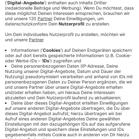
Hackl gibt Einblicke, welcher Sport gesund ist. Ob
jung oder alt, Einsteiger oder Fortgeschrittener –
hier gibt’s praxisnahe Tipps und wissenschaftliche
Fakten für mehr Bewegung im Alltag.
Das erwartet dich in dieser Folge:
Wusstest du, dass Tennis laut Studien die
Lebenserwartung steigert? Es kombiniert
Ausdauer, Kraft und schnelle Reaktionen – ein
echtes Rezept für ein gesundes, langes Leben,
egal in welchem Alter. Das sagen auch unsere
heutigen Podcast-Gäste!
Egal, ob jung oder alt: Krafttraining ist für jeden
wertvoll. Schon ab dem 30. Lebensjahr
verlieren wir Muskelmasse – aber es ist nie zu
spät, gegenzusteuern! Auch mit 70 kann ein
gezieltes Training das Leben verändern.
Sport muss nicht immer im Gym stattfinden.