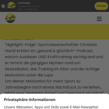
Life Radio
Öffnen
Life Radio GmbH & Co.KG
Gratis - in Google Play
#075 Welcher Sport ist gesund? (Highlight)
Christian Hackl
"Highlight-Folge": Sportwissenschaftler Christian
Hackl erklärt im „gesund & glücklich“-Podcast,
warum Ausdauer UND Krafttraining wichtig sind und
er nimmt die gängigen Mythen rund um
Muskelkater, das Training im Alter und die richtige
Motivation unter die Lupe.
Um deiner Motivation für mehr Sport zu
Jahresbeginn noch etwas Nachdruck zu verleihen,
gibt's eine "Highlight-Folge" von "gesund & glücklich"
für Sie zum Nachhören: Der ehemaligen
Olympionike und Sportwissenschaftler Christian