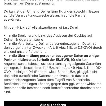
sowie alles rund um Gesundheit in den
OÖNachrichten gibt’s auf
https://www.nachrichten.at/gesundheit
Unser Geschenk für alle Pocast-Hörer:innen: 4
Wochen OÖNachrichten gratis testen unter
http://nachrichten.at/testen
Folgt uns in der Podcast-App des Vertrauens und
lasst uns gerne Sternchen oder Kommentare da!
Feedback, Ideen, Anregungen oder Interesse an
Werbepartnerschaften? Schreibt uns doch:
podcasts@nachrichten.at
Musik-Credit: BalloonPlanet – „Always Look Up“ by
Artlist
Datenschutz
Impressum
AGBs
Jobs
Kontakt
Werben