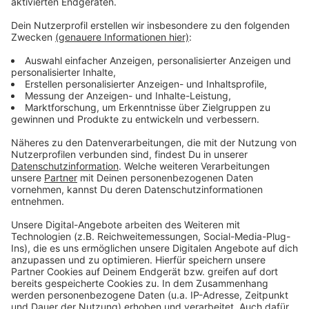
Bewegung lässt sich easy in den Alltag
einbauen – sei es beim Spielen mit den
Kindern, Radfahren oder Spazierengehen.
Hauptsache, es macht Spaß und passiert
regelmäßig!
Für Kinder ist Koordination der Schlüssel! Wer
früh mit unterschiedlichen Sportarten startet,
vor allem Ballsport, schafft die beste Basis fürs
spätere Leben. Das zahlt sich bis ins hohe Alter
aus.
Motivation ist alles: Der gesündeste Sport ist
immer der, den man gerne macht und
langfristig durchzieht. Finde deine Leidenschaft
und bleib in Bewegung – das ist das beste
Rezept für ein glückliches, gesundes Leben!
(Diese Folge ist ursprünglich erschienen am
18.6.2024)
Alle Episoden des „gesund & glücklich“-Podcasts