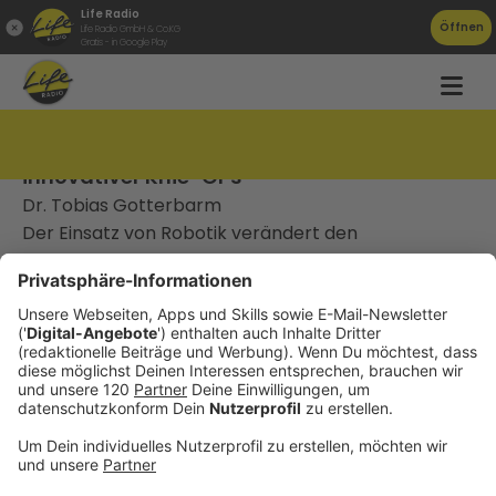
Life Radio
Öffnen
Life Radio GmbH & Co.KG
Gratis - in Google Play
#079 Knie-Schmerzen adé dank
innovativer Knie-OPs
Dr. Tobias Gotterbarm
Der Einsatz von Robotik verändert den
Arbeitsalltag von Chirurgen. Orthopäde Tobias
Gotterbarm erklärt, wie sich die technologische
Entwicklung auf die Behandlung des Kniegelenks
auswirkt. Welche Vorteile bringen individuell
angefertigte Implantate? Welche Rolle spielt die
künstliche Intelligenz aktuell schon bei Diagnosen
und Operationsplanungen? Tobias Gotterbarm ,
Vorstand der Klinik für Orthopädie und
Traumatologie am Kepler Uniklinikum, spricht im