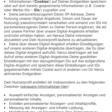
Podcast über die neuesten technologischen
Innovationen in der Kniebehandlung.
Alle Episoden des „gesund & glücklich“-Podcasts
sowie alles rund um Gesundheit in den
OÖNachrichten gibt’s auf
https://www.nachrichten.at/gesundheit
Unser Geschenk für alle Pocast-Hörer:innen: 4
Wochen OÖNachrichten gratis testen unter
http://nachrichten.at/testen
Partner: Diese Podcast-Folge wird präsentiert von
der
Medizinischen Fakultät der Uni Linz
.
Folgt uns in der Podcast-App des Vertrauens und
lasst uns gerne Sternchen oder Kommentare da!
Feedback, Ideen, Anregungen oder Interesse an
Werbepartnerschaften? Schreibt uns doch:
podcasts@nachrichten.at
Musik-Credit: BalloonPlanet – „Always Look Up“ by
Artlist