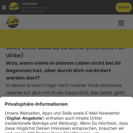
Life Radio
Öffnen
Life Radio GmbH & Co.KG
Gratis - in Google Play
#12 Grow Your Power Podcast - Was in dir
wirkt, ohne dass du es siehst (Interview mit
Ulrike)
Was, wenn vieles in deinem Leben nicht bei dir
begonnen hat, aber durch dich verändert
werden darf?
In dieser ersten Folge nach meiner Podcastpause
nehme ich dich mit in ein Gespräch, das tiefer geht.
Ich starte bewusst mit einem Interview wieder, weil
ich Räume öffnen möchte für neue Perspektiven,
neue Zugänge und Wachstum, das über das
hinausgeht, was wir im Alltag oft greifen können.
Ich spreche mit
Ulrike
, die mit der
Akasha-