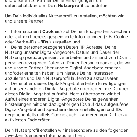
Chronik
arbeitet und Menschen dabei begleitet,
ihre inneren Muster, Prägungen und Potenziale auf
einer sehr tiefen Ebene zu erkennen.
Wir sprechen darüber:
✨ was die Akasha-Chronik überhaupt ist
✨ welche Themen dort sichtbar werden können
✨ warum sich gewisse Muster in unserem Leben
immer wiederholen
✨ und welche Rolle unsere Ahnenlinien dabei
spielen
Ich durfte selbst eine Ahnenlinien-Harmonisierung
bei Ulrike erleben und teile in dieser Folge auch
meine ganz persönliche Erfahrung.
Vielleicht ist diese Folge genau der Impuls, der
etwas in dir anstößt.
Mehr zu Ulrike:
👉 Website:
https://www.ulrike-oswald.com
👉 Instagram:
innerpower_code