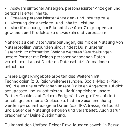
👉 Facebook:
Ulrike Oswald
Meine Räume für dich:
✨ Retreats 2026:
https://www.miriambirngruber.at/events
✨ Yoga Festival Mühlviertel:
https://www.yogafestival.at
✨ Workshops & Coaching:
https://www.miriambirngruber.at/coaching
Verbinde dich mit mir:
👉 Instagram:
miriam.unbound.you
Dort nehme ich dich mit in meine Welt zwischen
Alltag, Tiefe und Wachstum.
Wenn dir diese Folge gefallen hat, freue ich mich,
wenn du sie teilst oder den Podcast
weiterempfiehlst.
Und wie immer:
Deine Kraft ist bereits in dir.