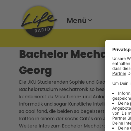
Menü
Bachelor Mechatroni
Georg
Die JKU Studierenden Sophie und Georg geben Hö
Bachelorstudium Mechatronik so besonders mach
kombinierst du Maschinen- und Anlagenbau, Elekt
Informatik und sogar Künstliche Intelligenz. Wa
so cool fand, die beiden so begeisterte USI-Nutz
Kaffee in einem der sechs Cafés am JKU Campus gi
Weitere Infos zum
Bachelor Mechatronik
an der 