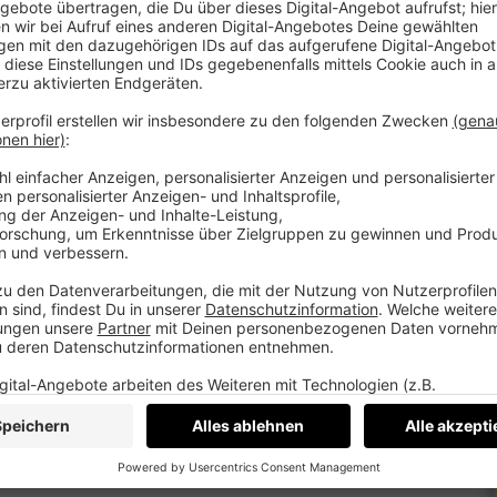
cast haben, kannst du uns gerne ein E-Mail
gänge und das Campusleben an der Johannes
ook
,
Instagram
,
Twitter
und
LinkedIn
.
en