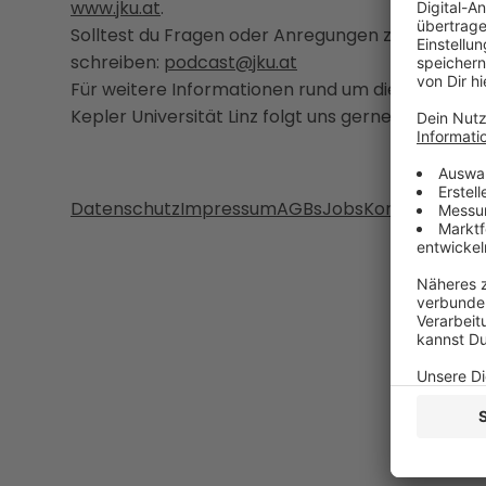
www.jku.at
.
Solltest du Fragen oder Anregungen zum JKU Pod
schreiben:
podcast@jku.at
Für weitere Informationen rund um die Studien
Kepler Universität Linz folgt uns gerne auf
Faceb
Datenschutz
Impressum
AGBs
Jobs
Kontakt
Werb