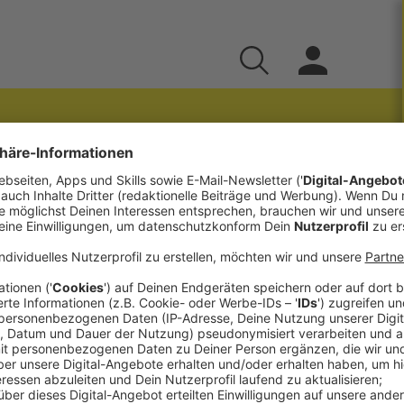
k mit Sophie und
rsaal Einblicke und erklären, was das
t. Mit dem JKU Bachelor in Mechatronik
ronik sowie Elektrotechnik, Regelungstechnik,
rum Sophie die Praktika in den höheren Semestern
er*innen sind und es laut Georg den besten
bt, hörst du in dieser Folge. Viel Spaß dabei!
Johannes Kepler Universität Linz gibt es auf