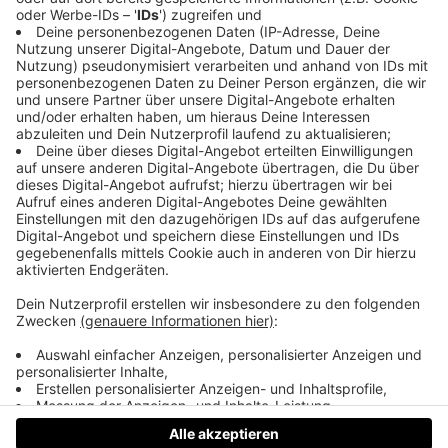
Physik bis hin zu praktischen Laborübungen.
Außerdem sprechen sie darüber, welche
Themenbereiche abgedeckt werden und warum
Zusammenarbeit im Studium entscheidend ist.
Zusätzlich geben sie Einblicke in ihre
Bachelorarbeiten, Programmierkenntnisse im
Studium und mögliche Karrierewege nach dem
Abschluss.
Mehr Infos zum Bachelorstudium Technische Physik
an der JKU Linz gibt es auf
www.jku.at
. Solltest du
Fragen oder Anregungen zum JKU Podcast haben,
kannst du uns gerne eine E-Mail schreiben:
podcast@jku.at
Datenschutz
Impressum
AGBs
Jobs
Kontakt
Werben