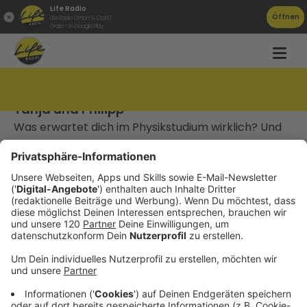
Life Radio
Öffnen
Life Radio GmbH & Co.KG
Gratis - in Google Play
Bachelorstudium Technische Physik mit
Tanja und Philipp
Was erwartet dich im Physikstudium wirklich? Und
wie viel Experiment steckt tatsächlich dahinter?In
dieser Folge des JKU Studierenden Podcasts geben
Tanja und Philipp Einblicke in das Bachelorstudium
Technische Physik an der JKU Linz. Sie erzählen,
warum Neugier eine der wichtigsten
Voraussetzungen ist und weshalb Physik weniger
„Erklärung“ als vielmehr Beschreibung der Natur
durch Modelle ist.
Du erfährst, wie das Studium aufgebaut ist von
Mathematik über theoretische und experimentelle