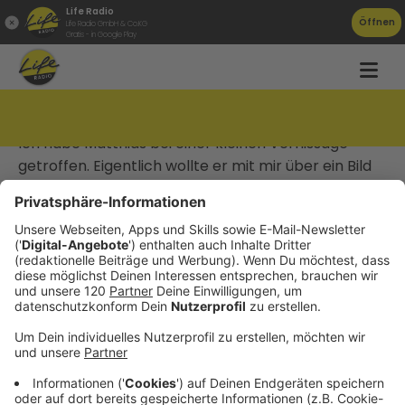
Life Radio
Öffnen
Life Radio GmbH & Co.KG
Gratis - in Google Play
LNL #13 Die vier Totenrichter
Ich habe Matthias bei einer kleinen Vernissage
getroffen. Eigentlich wollte er mit mir über ein Bild
reden, aber dann sind wir ganz woanders gelandet.
Er erzählt von Chakra-Tänzen, dem Sinn des
Lebens und seinen Totenrichtern. Die gute
Nachricht: Nicht nur Matthias hat welche, sondern
wir alle haben vier davon.
Datenschutz
Impressum
AGBs
Jobs
Kontakt
Werben