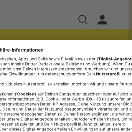
ng
ganzen Podcast-Equipment zu sehen. Er wollte
irgendwer mit random Leuten auf der Straße
on eine Menge Leute und Lebensrealitäten
e große Überraschung für seine Freundin und den
en