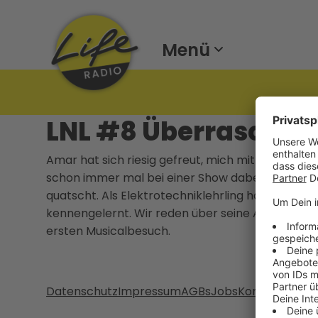
Menü
LNL #8 Überraschu
Amar hat sich riesig gefreut, mich mit meinem 
schon immer mal bei einer Show dabei sein, wo 
quatscht. Als Elektrotechniklehrling hat er sch
kennengelernt. Wir reden über seine Arbeit, ein
ersten Musicalbesuch.
Datenschutz
Impressum
AGBs
Jobs
Kontakt
Werb