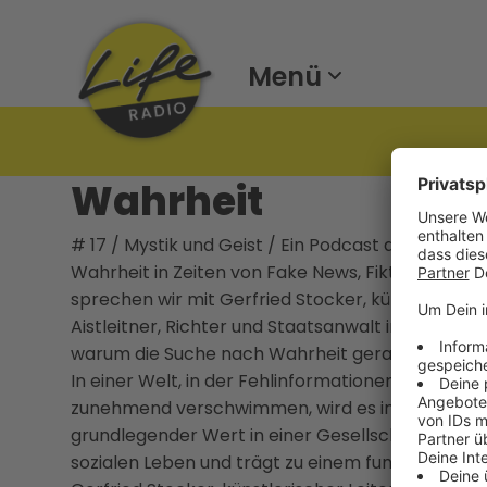
Menü
Wahrheit
# 17 / Mystik und Geist / Ein Podcast der Kathol
Wahrheit in Zeiten von Fake News, Fiktion und Digi
sprechen wir mit Gerfried Stocker, künstlerischer
Aistleitner, Richter und Staatsanwalt in Pension,
warum die Suche nach Wahrheit gerade heute ei
In einer Welt, in der Fehlinformationen zunehme
zunehmend verschwimmen, wird es immer wichtiger
grundlegender Wert in einer Gesellschaft, die Or
sozialen Leben und trägt zu einem funktionierend