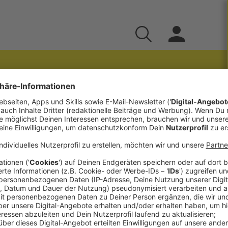
ischen Kirche in Oberösterreich
talisierung – In Folge #17 von „Mystik und Geist“
 Leiter des Ars Electronica in Linz und Wolfgang
 zugleich Theaterregisseur und Autor, darüber,
ne große Bedeutung hat.
n und die Grenzen zwischen Fakten und Fiktion
, die Wahrheit zu finden. Wahrheit ist ein
ientierung an Wahrheit stiftet Vertrauen im
en Miteinander bei.