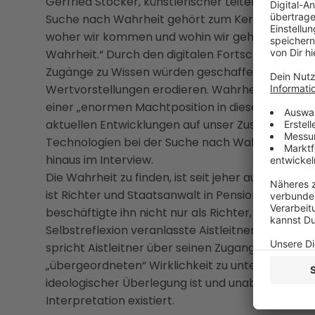
Gerfried Stocker, künstlerischer Leiter des Ars Ele
Suche nach Wahrheit gehört zum Kern des Mensch-
woher wir kommen und wohin wir gehen, ist uns
Wahrheit.“ Durch den digitalen Fortschritt wer
Zugänge zu Wissen würden geschaffen, virtuell
Wertvorstellungen erodieren. Wahrheit, so Stock
einer „enormen Machtposition in dieser digitalen
aktuellen Entwicklungen auf unser Zusammenle
Technologien bei der Suche nach Wahrheit unte
hinaus im Interview.
Die Wahrheit zu finden, ist seit jeher auch eine z
ist Richter und Staatsanwalt in Pension. Die Frag
beschäftigte ihn nicht nur als Richter, sondern a
Selbstreflexion veranlasste Aistleitner zum St
spricht Aistleitner über seinen Zugang zum Wahr
„übergeordneten“ Wirklichkeit zu unterscheiden se
ideologischer Überlegung ist und unabhängig 
Interpretation existiert.