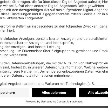
ctronica in Linz, erklärt: „Wahrheit bzw. die
Seins. In diese Welt ,geworfen‘, nicht wissend,
er ganzes Leben immer wieder eine Suche nach
de Wahrheit zunehmend transformiert, neue
e und reale Welten verschwimmen,
er, sei zu einem „Handelsgut“ geworden und mit
 Gesellschaft“ verbunden. Wie sich diese
ben auswirken und inwiefern moderne
rstützen können, beschreibt Stocker darüber
entrale Aufgabe der Justiz. Wolfgang Aistleitner
e, ob und wie oft er die Wahrheit gefunden hat,
uch als Theaterregisseur und Autor.
ückeschreiben zum Thema Wahrheit. Zudem
heitsbegriff, wonach Wahrheit von einer
i, die frei von jeglicher philosophischer und
von menschlicher Wahrnehmung und