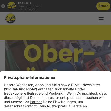
Life Radio
Öffnen
Life Radio GmbH & Co.KG
Gratis - in Google Play