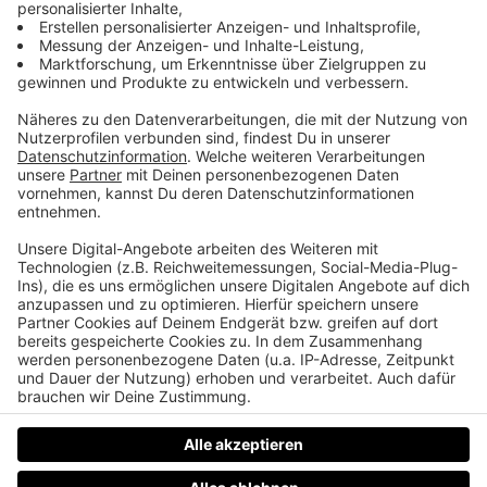
Kurt ist das Traunstein-Urgestein
Kurt Resch war 24 Jahre lang Hüttenwirt am
Traunsteinhaus in Gmunden. Voriges Jahr war seine
letzte Saison. Im Life Radio Podcast erinnert er sich,
wie er in der „technischen Steinzeit“ ohne Wasser
und Strom angefangen hat. Er spricht über das
veränderte Verhalten der Bergsteiger, die den Berg
mehr als Sportgerät sehen und über das
Parkplatzthema beim Traunstein.
Datenschutz
Impressum
AGBs
Jobs
Kontakt
Werben