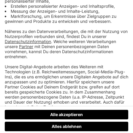
Max Berger fliegt von den höchsten Bergen
der Erde
Max Berger aus Grünau steht auf dem zweithöchste
Berg der Welt, auf dem K2. Hinter ihm auf dem
weißen Schnee liegt sein oranger Gleitschirm. Er
hofft, dass der Schirm sich öffnen wird und läuft los.
Der 50-Jährige Alpinist hat als erster Mensch
versucht, mit dem Gleitschirm vom K2 zu fliegen.
Datenschutz
Impressum
AGBs
Jobs
Kontakt
Werben