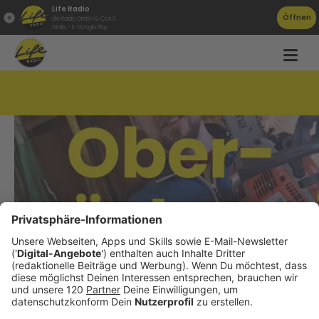
Life Radio
Öffnen
Life Radio GmbH & Co.KG
Gratis - in Google Play