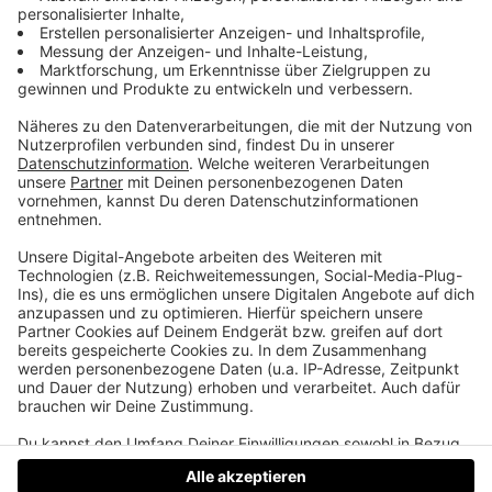
Mister Seidl
„Zuerst waren wir dort in Seidlbar, dann ganz hinten
in der Seidlbar, danach bei der Feuerwehr und jetzt
haben wir uns hier noch ein Seidl gekauft.“ Dieses
Fernsehinterview beim Kräuterkirtag in Klaffer am
Hochficht hat Dominik Roth über Nacht zum
Internetstar gemacht. Seither wurde der 33-
Jährige in Talkshows eingeladen und als Stargast
angefragt, erzählt er im ausführlichen Life Radio
Podcast.
Datenschutz
Impressum
AGBs
Jobs
Kontakt
Werben