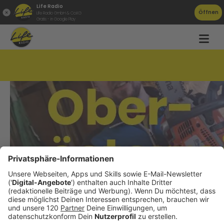
Life Radio
Öffnen
Life Radio GmbH & Co.KG
Gratis - in Google Play