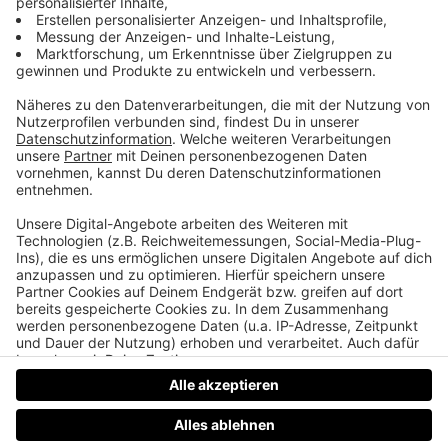
Einblick in die Welt der ÖBB
ÖBB Regionalmanagerin Eva Hackl ist zu Gast. Wir
sprechen in der dieser Podcastfolge über
Zukunftstrends im öffentlichen Verkehr und was
Fair Play beim Zugfahren ausmacht. Außerdem
gibts spannende Einblicke: zum Beispiel erfahrt ihr
wie die Zugfahrpläne erstellt werden und wie
vielfältig das Jobangebot bei den ÖBB ist.
Datenschutz
Impressum
AGBs
Jobs
Kontakt
Werben