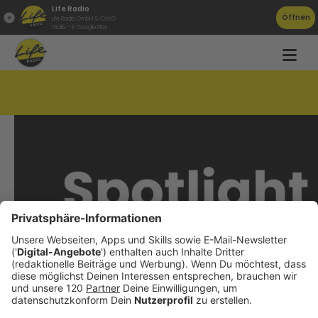
Life Radio
Öffnen
Life Radio GmbH & Co.KG
Gratis - in Google Play