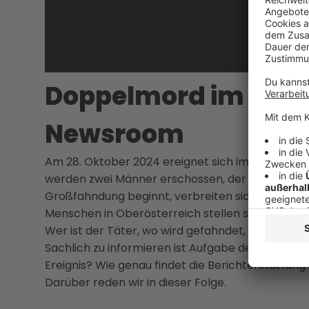
Doppelmord im Mühlv
Newsroom
Am 28. Oktober 2024 ereignet sich im Mühlvierte
werden zwei Männer erschossen, der Täter, ein Jäg
Großfahndung beginnt, verbreiten sich die Nachr
Menschen in Oberösterreich stellen sich viele Fr
Wer ist der Täter, wo wird gefahndet, was weiß
Sachlich zu informieren ist Aufgabe der Medien. 
Ereignis? Wie genau findet die Berichterstattung 
Darüber reden wir in dieser Folge.