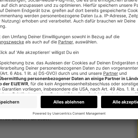
iertel – Im
l etwas Furchtbares: Binnen kürzester Zeit
er, ist auf der Flucht. Während die Polizei eine
ichten über die Morde rasend schnell und die
agen.
 man über die Morde?
Aber wie funktioniert das bei so einem Sonder-
in so einem Fall statt?