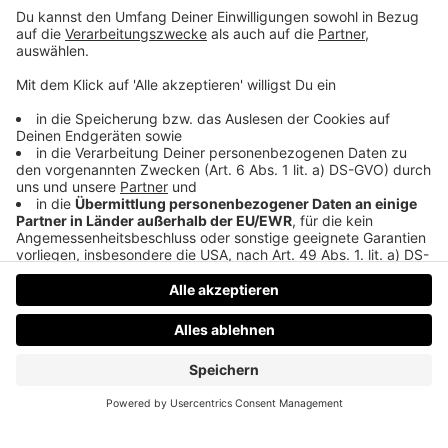
dafür mit Monika Gruber, Vizepräsidentin und
Sicherheitsbeauftragte vom Landesgericht Linz und
fragt bei den Landesgerichten Wels, Steyr und Ried
im Innkreis nach. Eine Folge über
Sicherheitskontrollen und die kuriosen
Gegenstände, die die Oberösterreicher:innen mit
ins Gericht nehmen wollen.
Datenschutz
Impressum
AGBs
Jobs
Kontakt
Werben