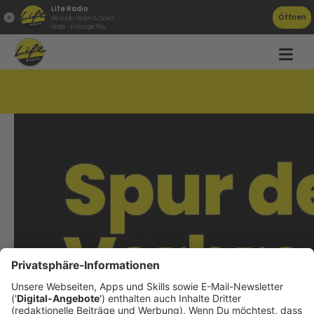
Life Radio
Öffnen
Life Radio GmbH & Co.KG
Gratis - in Google Play