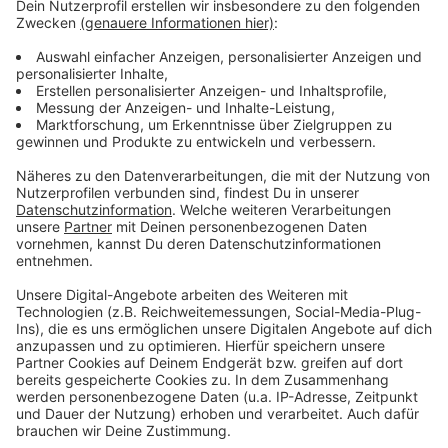
Hacken, Spritzen und Korkenzieher - Ein
Blick hinter die Sicherheitskontrollen am
Landesgericht
Es ist der Ort, wo durch einen Schuldspruch die
Anklagten offiziell zum Mörder oder Mörderin
werden; der Ort, wo die Staatsanwaltschaft, die
Verteidigung, Opfer und Täter:innen
aufeinandertreffen – In den Landesgerichten in
Oberösterreich werden die Urteile gesprochen, die
Leben verändern. Doch wie und wer stellt sicher,
dass in Landesgerichten nur über Verbrechen
verhandelt wird, aber keine neuen mit
mitgebrachten Waffen begangen werden?
Life Radio Reporterin Christina Linecker spricht