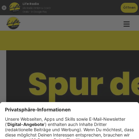
Life Radio
Öffnen
Life Radio GmbH & Co.KG
Gratis - in Google Play