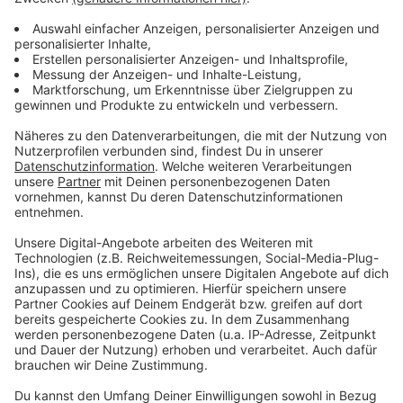
Info-Update: Die nächste Folge kommt
etwas später + Teaser
Kurzes Info-Update: Die nächste Folge von „Spur
der Verbrechen“ kommt krankheitsbedingt etwas
später raus.
Thema dieser Folge ist Gewaltopferbetreuung im
Krankenhaus und sogenannte „Forensic Nurses“ –
Krankenpflegepersonal, das spezialisiert forensisch
ausgebildet wird.
Neues Release-Datum ist der 11. Mai, stay tuned!
Spur der Verbrechen ist ein Podcast von
Life Radio
und
Christina Linecker
.
Ihr habt Feedback, Fallvorschläge oder Fragen?