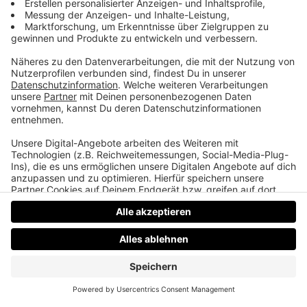
Achtung, der Bundespräsident kommt!
Coolio klaut bei Stevie Wonder, Stimmungsring statt
Smartwatch, Monica und Joey als Vorzeigepaar bei
Friends. Und ein Werbungsraten, bei dem auch ihr
automatisch die Hände auseinander reißen werdet.
Datenschutz
Impressum
AGBs
Jobs
Kontakt
Werben