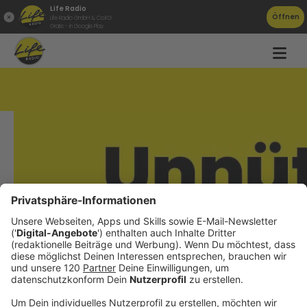
Life Radio
Öffnen
Life Radio GmbH & Co.KG
Gratis - in Google Play