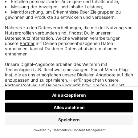
Bon Jovi, Michael Jackson und der Affe
Hat Bon Jovi den Trick mit dem Affen durchschaut,
wer von den „Friends“ Hauptdarstellern ist im
echten Leben miteinander verwandt und warum
singt Freddy Mercury am liebsten nackt.
Datenschutz
Impressum
AGBs
Jobs
Kontakt
Werben