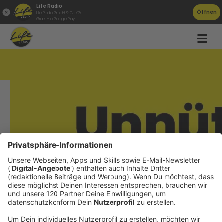
Life Radio
Öffnen
Life Radio GmbH & Co.KG
Gratis - in Google Play