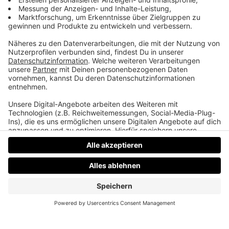
Disco-Sterben mit gutem Weinen
Her mit euren Lieblingsdiscos der 90er – dazu: der
zahnlose Robbie Williams, eine 80er-Ikone im 90s-
Style und der 90er-Film, den Will Smith hasst.
Datenschutz
Impressum
AGBs
Jobs
Kontakt
Werben