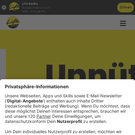
Life Radio
Öffnen
Life Radio GmbH & Co.KG
Gratis - in Google Play