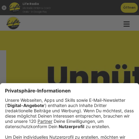
Life Radio
Öffnen
Life Radio GmbH & Co.KG
Gratis - in Google Play