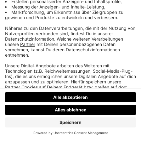
"Du klingst wie eine Ziege!"
Wie lange es gedauert hat, bis Cher`s Nummer 1 Hit
„Believe“ im Kasten war, warum der Film „Speed“
schneller ins Kino kam als geplant und welches
traumatische Ereignis Shakira im Kirchenchor hatte.
Datenschutz
Impressum
AGBs
Jobs
Kontakt
Werben