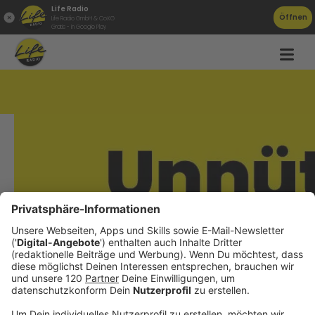
Life Radio
Öffnen
Life Radio GmbH & Co.KG
Gratis - in Google Play