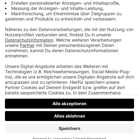
Ein Jubiläum und keiner feiert
Wir rätseln, ob es diesmal ein Jubiläum gibt, feiern
das Fan Fax von Metallica an Nirvana, erzählen
warum Cola schwarz ist und weshalb die Furbys in
Amerika verboten worden sind. Außerdem muss Silli
diesmal beim Werbungsraten ran.
Datenschutz
Impressum
AGBs
Jobs
Kontakt
Werben