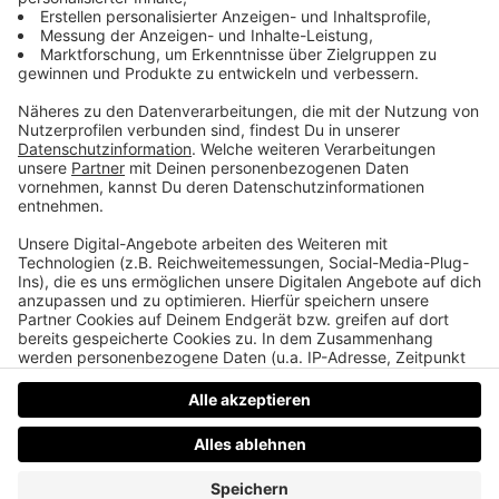
Guns N' Herzschrittmacher
Warum Slash von Guns N‘ Roses fast gestorben
wäre, wie lange vor „Big Brother“ das Zeitalter des
Reality TV begonnen hat und wie man
es schafft, mit den Backstreet Boys in einem Pool
Urlaub zu machen.
Datenschutz
Impressum
AGBs
Jobs
Kontakt
Werben