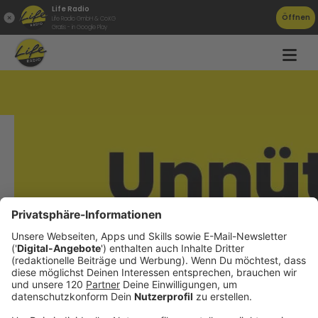
Life Radio
Öffnen
Life Radio GmbH & Co.KG
Gratis - in Google Play