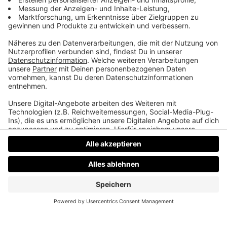
Hansi als Toni
Hansi Hinterseer hat den erfolgreichsten Song der
90er abgelehnt, ein Löwe am Arbeitsplatz und fake
New Kids on the Block
Datenschutz
Impressum
AGBs
Jobs
Kontakt
Werben