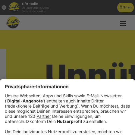
Life Radio
Öffnen
Life Radio GmbH & Co.KG
Gratis - in Google Play