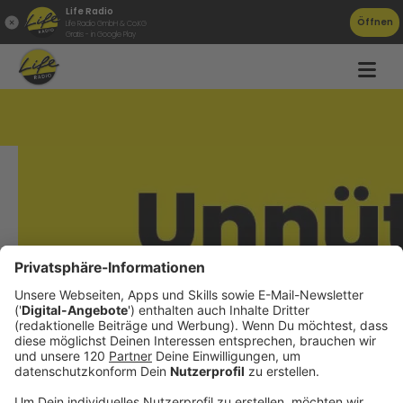
Life Radio
Öffnen
Life Radio GmbH & Co.KG
Gratis - in Google Play