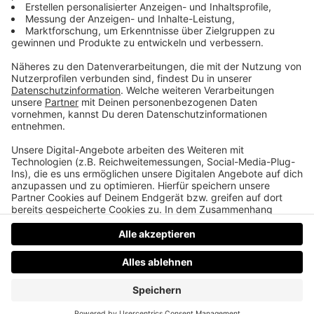
Joe Gerner ist obdachlos
Warum der Fiesling von GSZS seit den 90ern kein
Dach über dem Kopf hat, welcher eurer
Jugendlieblinge momentan in der neuen Netflix
Hitserie „Inventing Anna“ zu sehen ist und wer
eigentlich Forrest Gump hätte spielen sollen.
Datenschutz
Impressum
AGBs
Jobs
Kontakt
Werben