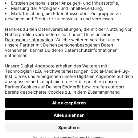
Kein Auftritt nüchtern
Welche Szenen vom Film „Pretty Woman“ ihr nie
gesehen habt, die fast unglaubliche
Entdeckungsgeschichte von Charakterdarstellerin
Pamela Anderson und ein Geheimnis von Roxette,
dass wir wohl nie vermutet hätten.
Datenschutz
Impressum
AGBs
Jobs
Kontakt
Werben