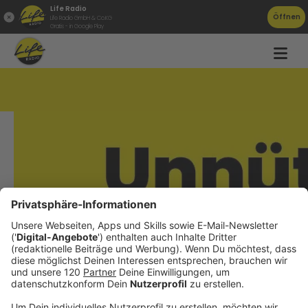
Life Radio
Öffnen
Life Radio GmbH & Co.KG
Gratis - in Google Play