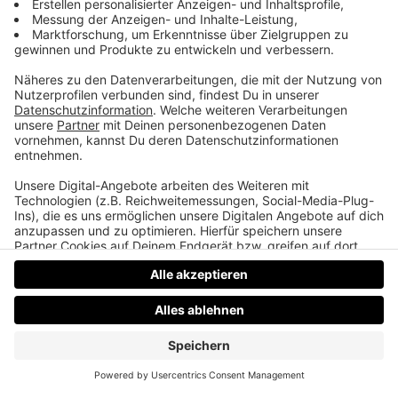
Kein Essen für den Bullen von Tölz
Bennos Mama hat zwar in der Serie fleißig gekocht,
aber…., außerdem: die Düfte der 90er Jahre, welche
Backstreet Boys miteinander verwandt sind und
eine neue Runde Fernsehraten der 90er.
Datenschutz
Impressum
AGBs
Jobs
Kontakt
Werben