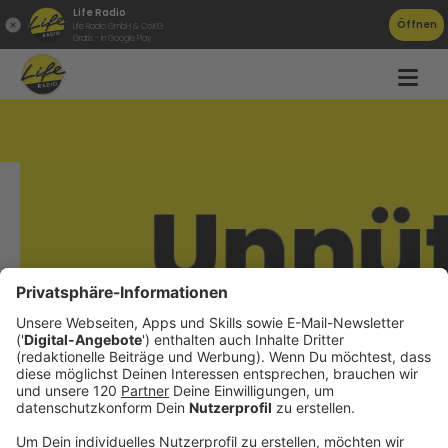
Life Radio
Öffnen
Life Radio GmbH & Co.KG
Gratis - in Google Play