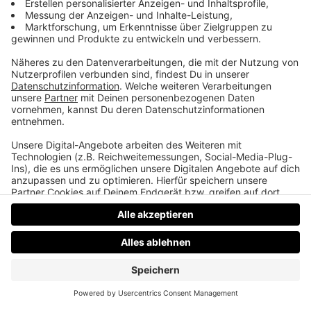
Kevin allein im Gymnasium
Diesmal lauter unnützes Weihnachtswissen aus den
90ern. Von der ersten SMS bis über Mariah Carey
bis hin zum ungewöhnlichen Drehort von „Kevin
allein zu Haus“.
Datenschutz
Impressum
AGBs
Jobs
Kontakt
Werben