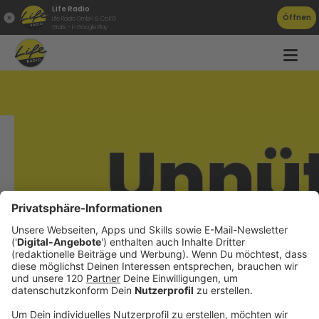
Life Radio
Öffnen
Life Radio GmbH & Co.KG
Gratis - in Google Play