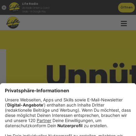
Life Radio
Öffnen
Life Radio GmbH & Co.KG
Gratis - in Google Play