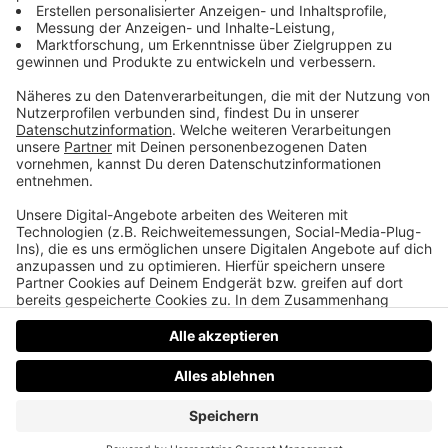
Klartext zur Michael Jackson Biopic von
Paris Jackson
Mit einem klaren „Fuck it“ reagiert die Tochter von
Michael Jackson auf das neue Biopic, die Take That
Jungs starten ihre Karriere im Gay-Club und wir
fahren eine Runde mit dem „Rennbahn Express“
Datenschutz
Impressum
AGBs
Jobs
Kontakt
Werben