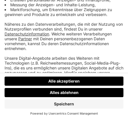
Morgens halb 10 in Deutschland
Der erste Kuss zwischen Mila Kunis und Ashton
Kutcher war fake, Ricky Martin war zu klein beim
Casting, und die schönste Mäusehochzeit!
Datenschutz
Impressum
AGBs
Jobs
Kontakt
Werben