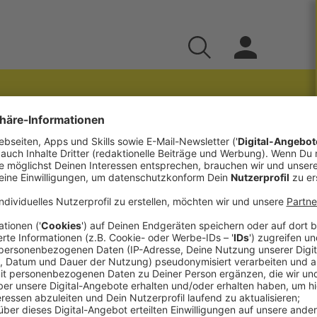
e Kirche?
um Zukunftsweg der Kirche
nn bewegt“, sprechen wir mit Univ.-Prof. Dr.
entaltheologie und Dogmatik an der Katholischen
en