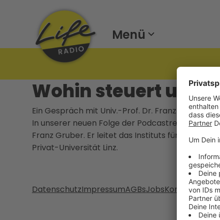
Menü
Wohin steuert unser
Ein Gespräch mit Univ.-Prof. Dr. Franz Gruber z
In unserer neuen Folge der Podcastreihe „Was Ma
Franz Gruber. Er leitet das Instituts für Fundam
Privat-Universität Linz.
Datenschutz
Impressum
AGBs
Jobs
Kontakt
Werb