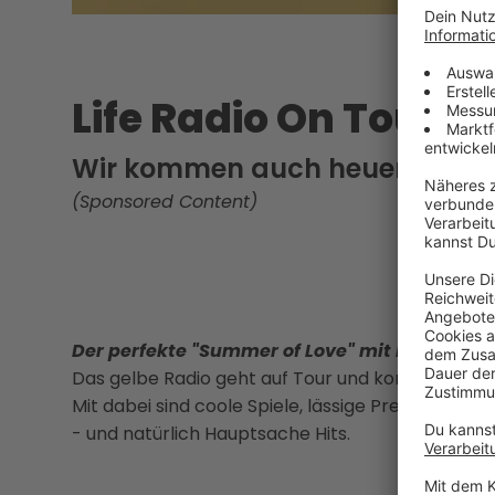
Life Radio On Tour
Wir kommen auch heuer wieder
(Sponsored Content)
Der perfekte "Summer of Love" mit Life Radio!
Das gelbe Radio geht auf Tour und kommt zu eu
Mit dabei sind coole Spiele, lässige Preise, schil
- und natürlich Hauptsache Hits.