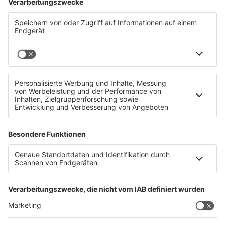
versehentlich falsche Aussagen der Mitarbeiter von
Life Radio keinerlei Haftung der Life Radio GmbH &
Co.KG, insbesondere aber keinen Anspruch des
Teilnehmers auf einen Gewinn.
7.) Das Gewinnspiel findet vom Zeitpunkt der
Posting-Veröffentlichung bis Mittwoch, 29.6.2022,
um 12.00 Uhr MEZ, laut Studiouhr, statt.
Eine Gewinnerbekanntgabe erfolgt unter dem
Gewinnerkommentar.
8.) Der Rechtsweg ist ausgeschlossen. Keine
Barablöse möglich.
9.) Die Teilnehmer akzeptieren ausdrücklich die
unter https://www.liferadio.at/datenschutz
abrufbare Datenschutzerklärung von Life Radio.