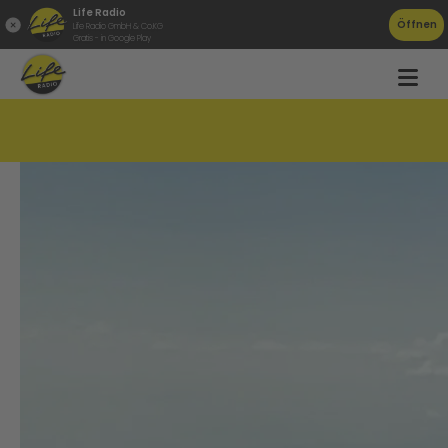
Life Radio
Öffnen
Life Radio GmbH & Co.KG
Gratis - in Google Play