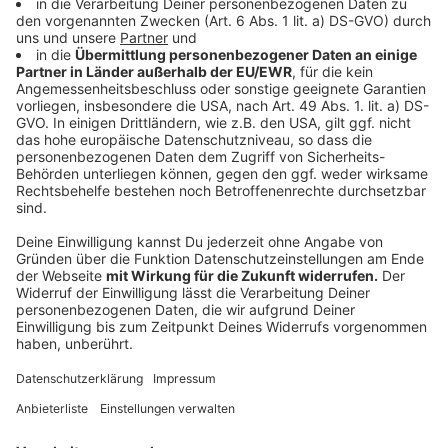
Teilnehmer, der per Zufall ausgewählt wurde,
gewinnt.
Das "Fallschirmsprung“-Gewinnspiel ist eine
ausschließlich von Life Radio veranstaltete
Promotion und steht in keiner Verbindung zu
Facebook und wird in keiner Weise von Facebook
gesponsert, unterstützt oder organisiert.
5.) Für das oben genannte Gewinnspiel verwendet
die Life Radio GmbH & Co.KG die offizielle Life Radio
Facebook-Seite
www.facebook.com/liferadio
6.) Life Radio GmbH & Co.KG ist bemüht, stets
technisch einwandfrei zu senden und im Programm
korrekte Aussagen zu machen. Jedoch begründen
allfällige technische Fehler, bzw. Probleme oder