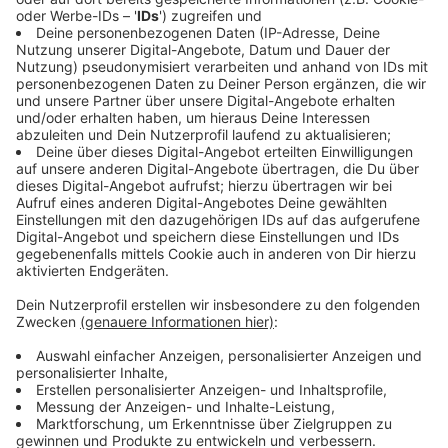
Teilnahmebedingungen
1.) Mit der Teilnahme am
„Fallschirmsprung“
-
Gewinnspiel erklärt sich der Teilnehmer mit diesen
Teilnahmebedingungen einverstanden.
2.) Teilnahmeberechtigt sind ausschließlich
Personen, die das 16. Lebensjahr vollendet haben
und auf Facebook registriert sind.
3.) Die Life Radio GmbH & Co.KG darf User-Name
und den Inhalt des Kommentars uneingeschränkt
veröffentlichen, und zwar insbesondere auf ihrer
Facebook-Seite, wie auch auf ihrer Website und im
Hörfunkprogramm (terrestrische Ausstrahlung und
Internet-Radio). Der Hörer tritt alle Rechte an der
Veröffentlichung seiner Beiträge im