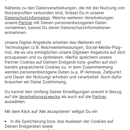
Zusammenhang mit dem Gewinnspiel an das
Programm der Life Radio GmbH & Co.KG ab.
4.) Beim „Fallschirmsprung“-Gewinnspiel kann
exakt
bis Mittwoch, 29.6.2022, um 12.00 Uhr MEZ
(laut Studiouhr), mit Spielmodus, z.B. einem
Kommentar und/oder einem Like auf das Bild,
teilgenommen werden. Eine Teilnahme danach ist
nicht mehr möglich. Das Gewinnspiel-Posting ist
deutlich mit einem „Fallschirmsprung“-Bild
gekennzeichnet.
Die Spielregeln lauten:
Jeder Facebook-User, der unter das
“Fallschirmsprung“-Gewinnspiel einen Kommentar
und gleichzeitig ein Like/eine 'Reaktion' abgibt, hat
die Chance, 1x 1 Tandem-Fallschirmsprung beim
Union Fallschirmspringerclub Linz zu gewinnen. Der