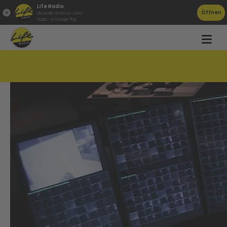
Life Radio
Öffnen
Life Radio GmbH & Co.KG
Gratis - in Google Play