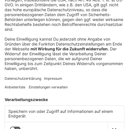
organisiert.
5.) Für das oben genannte Gewinnspiel verwendet
die Life Radio GmbH & Co.KG die offizielle Life Radio
Facebook-Seite www.facebook.com/liferadio
6.) Life Radio GmbH & Co.KG ist bemüht, stets
technisch einwandfrei zu senden und im Programm
korrekte Aussagen zu machen. Jedoch begründen
allfällige technische Fehler, bzw. Probleme oder
versehentlich falsche Aussagen der Mitarbeiter von
Life Radio keinerlei Haftung der Life Radio GmbH &
Co.KG, insbesondere aber keinen Anspruch des
Teilnehmers auf einen Gewinn.
7.) Das Gewinnspiel findet vom Zeitpunkt der
Posting-Veröffentlichung bis Mittwoch, 19. Juni 2019,
um 13:00 Uhr MEZ, laut Studiouhr, statt. Eine