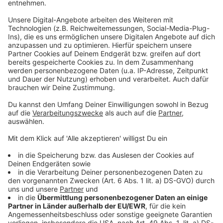
4.) Beim „Ars Electronica Center“- Gewinnspiel
kann exakt bis Mittwoch, 19. Juni 2019, um 13:00 Uhr
MEZ (laut Studiouhr) mit einem Kommentar und
einem Like auf das Bild teilgenommen werden. Eine
Teilnahme danach ist nicht mehr gültig.
Das Gewinnspiel-Posting ist deutlich mit einem "Ars
Electronica Center"-Bild gekennzeichnet. Die
Spielregeln lauten: Jeder Facebook-User, der unter
das „Ars Electronica Center“-Gewinnspiel einen
Kommentar und gleichzeitig ein Like/eine 'Reaktion'
abgibt, hat die Chance, zwei Eintrittskarten zu
gewinnen. Die zwei Teilnehmer, die per Zufall
ausgewählt werden, gewinnen. Das „Ars Electronica
Center“-Gewinnspiel ist eine ausschließlich von Life
Radio veranstaltete Promotion und steht in keiner
Verbindung zu Facebook und wird in keiner Weise
von Facebook gesponsert, unterstützt oder