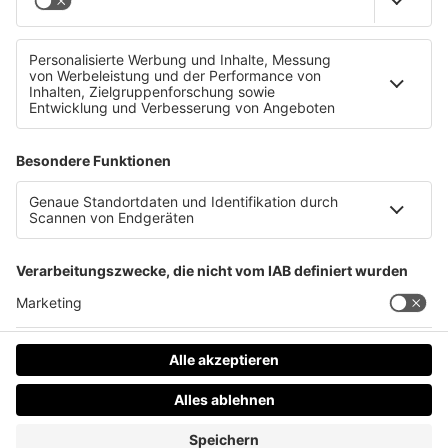
Gewinnerbekanntgabe erfolgt unter dem
Gewinnerkommentar.
8.) Der Rechtsweg ist ausgeschlossen. Keine
Barablöse möglich. Klarstellung: Es werden an zwei
Gewinner je zwei Eintrittskarten für das „Ars
Electronica Center“ (Ars-Electronica-Straße 1,
4040 Linz) verlost.
Teilnahmebedingungen herunterladen (pdf)
Datenschutz
Impressum
AGBs
Jobs
Kontakt
Werben