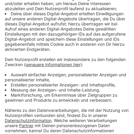
Teilnahmebedingungen
1.) Mit der Teilnahme am „Ars Electronica Center“-
Gewinnspiel erklärt sich der Teilnehmer mit diesen
Teilnahmebedingungen einverstanden.
2.) Teilnahmeberechtigt sind ausschließlich
Personen, die das 16. Lebensjahr vollendet haben
und auf Facebook registriert sind.
3.) Die Life Radio GmbH & Co.KG darf User-Name
und den Inhalt des Kommentars für sich und ihre
Werbezwecke verwenden. Der Hörer tritt alle
Rechte an der Veröffentlichung seiner Beiträge im
Zusammenhang mit dem Gewinnspiel an das
Programm der Life Radio GmbH & Co.KG ab.