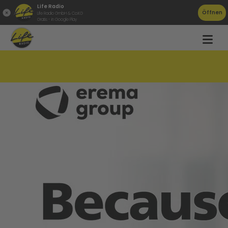
Life Radio
Öffnen
Life Radio GmbH & Co.KG
Gratis - in Google Play