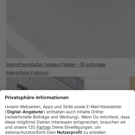
Marathonläufer haben Fieber -15 schräge
Marathon Fakten!