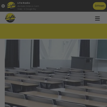
Life Radio
Öffnen
Life Radio GmbH & Co.KG
Gratis - in Google Play
650 Lehrer fehlen in OÖ