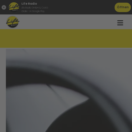
Life Radio
Öffnen
Life Radio GmbH & Co.KG
Gratis - in Google Play
Autokauf! Leasing oder Kredit?